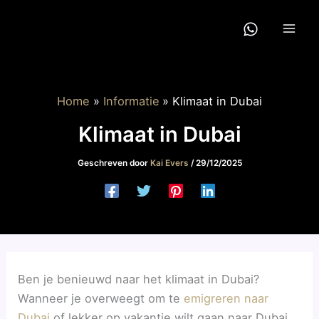
Ga
naar
de
inhoud
Home
Informatie
Klimaat in Dubai
Klimaat in Dubai
Geschreven door
Kai Evers
/
29/12/2025
Ben je benieuwd naar het klimaat in Dubai?
Wanneer je overweegt om te
emigreren naar
Dubai
of lekker op vakantie wilt gaan naar Dubai,