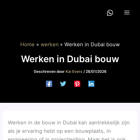
Ga
naar
de
inhoud
Home
werken
Werken in Dubai bouw
Werken in Dubai bouw
Geschreven door
Kai Evers
/
28/01/2026
Werken in de bouw in Dubai kan aantrekkelijk zijn
als je ervaring hebt op een bouwplaats, in
engineering of in projectleiding. Maar het is ook