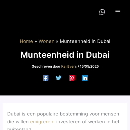
Ga
naar
de
inhoud
Home
Wonen
Munteenheid in Dubai
Munteenheid in Dubai
Geschreven door
Kai Evers
/
15/05/2025
Dubai is een populaire bestemming voor mensen
die willen
emigreren
, investeren of werken in het
buitenland.