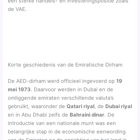
een sterke handels- en investeringspositie zoals
de VAE.
Korte geschiedenis van de Emiratische Dirham
De AED-dirham werd officieel ingevoerd op
19
mei 1973
. Daarvoor werden in Dubai en de
omliggende emiraten verschillende valuta’s
gebruikt, waaronder de
Qatari riyal
, de
Dubai riyal
en in Abu Dhabi zelfs de
Bahraini dinar
. De
introductie van een nationale munt was een
belangrijke stap in de economische eenwording
van de Emiraten na de oprichting van het land in