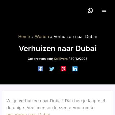
Ga
naar
de
inhoud
Home
Wonen
Verhuizen naar Dubai
Verhuizen naar Dubai
Geschreven door
Kai Evers
/
30/12/2025
Wil je verhuizen naar Dubai? Dan ben je lang niet
de enige. Veel mensen kiezen ervoor om te
emigreren naar Dubai
.